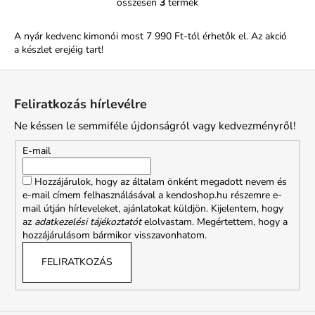
összesen
3
termék
L
i
A nyár kedvenc kimonói most 7 990 Ft-tól érhetők el. Az akció
s
a készlet erejéig tart!
t
a
L
i
á
r
Feliratkozás hírlevélre
b
á
Ne késsen le semmiféle újdonságról vagy kedvezményről!
l
n
y
é
E-mail
í
c
t
Hozzájárulok, hogy az általam önként megadott nevem és
á
e-mail címem felhasználásával a kendoshop.hu részemre e-
s
mail útján hírleveleket, ajánlatokat küldjön. Kijelentem, hogy
az
adatkezelési tájékoztatót
elolvastam. Megértettem, hogy a
e
hozzájárulásom bármikor visszavonhatom.
l
e
FELIRATKOZÁS
m
e
i