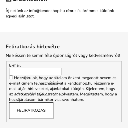
Írj nekünk az
info@kendoshop.hu
címre, és örömmel küldünk
egyedi ajánlatot.
L
á
Feliratkozás hírlevélre
b
Ne késsen le semmiféle újdonságról vagy kedvezményről!
l
é
E-mail
c
Hozzájárulok, hogy az általam önként megadott nevem és
e-mail címem felhasználásával a kendoshop.hu részemre e-
mail útján hírleveleket, ajánlatokat küldjön. Kijelentem, hogy
az
adatkezelési tájékoztatót
elolvastam. Megértettem, hogy a
hozzájárulásom bármikor visszavonhatom.
FELIRATKOZÁS