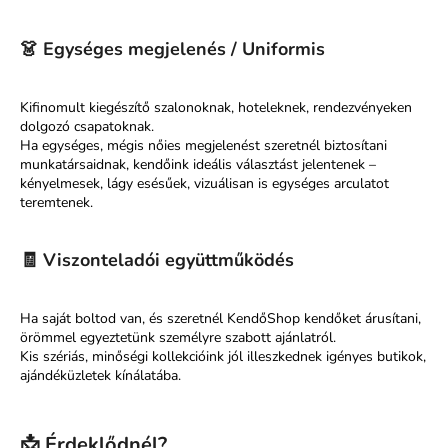
👗
Egységes megjelenés / Uniformis
A
j
á
Kifinomult kiegészítő szalonoknak, hoteleknek, rendezvényeken
n
dolgozó csapatoknak.
l
Ha egységes, mégis nőies megjelenést szeretnél biztosítani
munkatársaidnak, kendőink ideális választást jelentenek –
j
kényelmesek, lágy esésűek, vizuálisan is egységes arculatot
u
teremtenek.
k
🧾
Viszonteladói együttműködés
Ha saját boltod van, és szeretnél KendőShop kendőket árusítani,
örömmel egyeztetünk személyre szabott ajánlatról.
Kis szériás, minőségi kollekcióink jól illeszkednek igényes butikok,
ajándéküzletek kínálatába.
📩
Érdeklődnél?