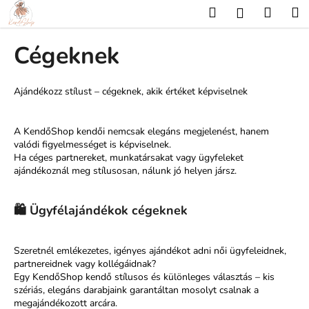
K
Ugrás
Keresés
Kosár
M
Bejelentk
a
o
fő
Vissza
Vissza
s
tartalomhoz
Cégeknek
á
M
r
i
Ajándékozz stílust – cégeknek, akik értéket képviselnek
t
k
A KendőShop kendői nemcsak elegáns megjelenést, hanem
e
valódi figyelmességet is képviselnek.
Ha céges partnereket, munkatársakat vagy ügyfeleket
r
ajándékoznál meg stílusosan, nálunk jó helyen jársz.
e
s
🛍️
Ügyfélajándékok cégeknek
?
Szeretnél emlékezetes, igényes ajándékot adni női ügyfeleidnek,
partnereidnek vagy kollégáidnak?
Egy KendőShop kendő stílusos és különleges választás – kis
KERESÉS
szériás, elegáns darabjaink garantáltan mosolyt csalnak a
megajándékozott arcára.