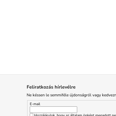
L
á
Feliratkozás hírlevélre
b
Ne késsen le semmiféle újdonságról vagy kedvez
l
é
E-mail
c
Hozzájárulok, hogy az általam önként megadott nev