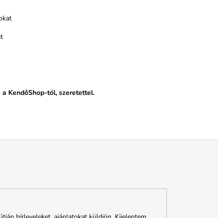
okat
t
a KendőShop-tól, szeretettel.
n hírleveleket, ajánlatokat küldjön. Kijelentem,