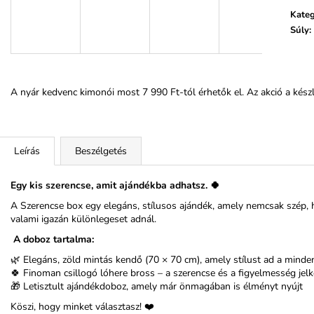
Kateg
Súly
:
A nyár kedvenc kimonói most 7 990 Ft-tól érhetők el. Az akció a készle
Leírás
Beszélgetés
Egy kis szerencse, amit ajándékba adhatsz. 🍀
A Szerencse box egy elegáns, stílusos ajándék, amely nemcsak szép, ha
valami igazán különlegeset adnál.
A doboz tartalma:
🌿 Elegáns, zöld mintás kendő (70 × 70 cm), amely stílust ad a mind
🍀 Finoman csillogó lóhere bross – a szerencse és a figyelmesség jel
🎁 Letisztult ajándékdoboz, amely már önmagában is élményt nyújt
Köszi, hogy minket választasz! ❤️