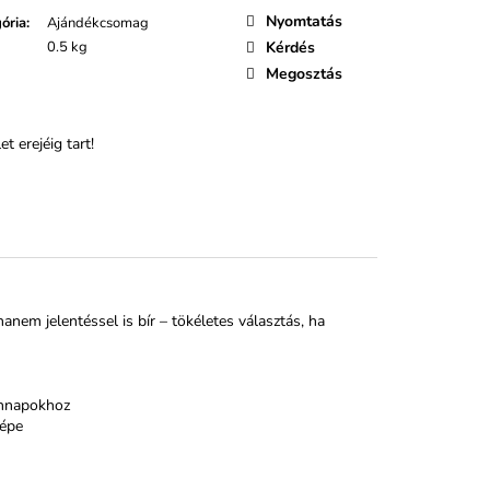
Nyomtatás
ória
:
Ajándékcsomag
0.5 kg
Kérdés
Megosztás
t erejéig tart!
nem jelentéssel is bír – tökéletes választás, ha
ennapokhoz
képe