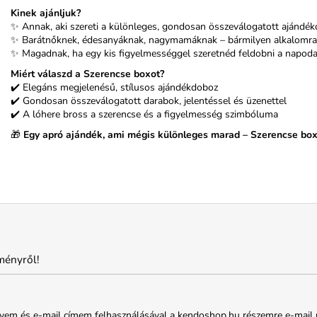
Kinek ajánljuk?
✨ Annak, aki szereti a különleges, gondosan összeválogatott ajándék
✨ Barátnőknek, édesanyáknak, nagymamáknak – bármilyen alkalomra
✨ Magadnak, ha egy kis figyelmességgel szeretnéd feldobni a napoda
Miért válaszd a Szerencse boxot?
✔️ Elegáns megjelenésű, stílusos ajándékdoboz
✔️ Gondosan összeválogatott darabok, jelentéssel és üzenettel
✔️ A lóhere bross a szerencse és a figyelmesség szimbóluma
🎁
Egy apró ajándék, ami mégis különleges marad – Szerencse box 
ményről!
em és e-mail címem felhasználásával a kendoshop.hu részemre e-mail útjá