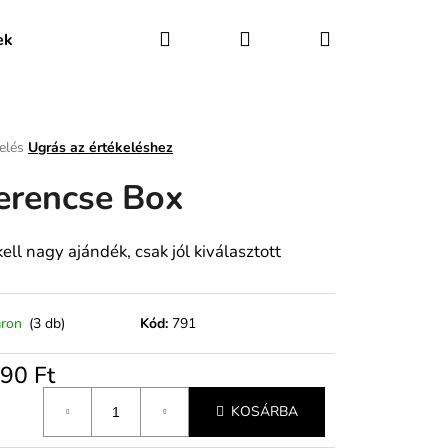
Keresés
Bejelentkezés
Kosár
ek
Üzleti feltételek (ÁSZF)
Adatkezelési tájékozta
elés
Ugrás az értékeléshez
erencse Box
s
ése
ell nagy ajándék, csak jól kiválasztott
áron
(3 db)
Kód:
791
90 Ft
gár:
KOSÁRBA