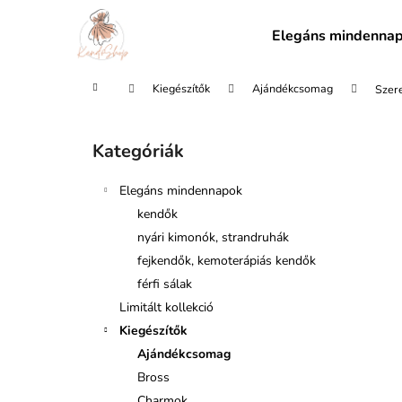
K
Ugrás
a
o
Elegáns mindenna
fő
Vissza
Vissza
s
tartalomhoz
a boltba
a boltba
á
Kezdőlap
Kiegészítők
Ajándékcsomag
Szer
r
O
l
Kategóriák
Kategóriák
d
átugrása
a
Elegáns mindennapok
l
kendők
s
nyári kimonók, strandruhák
ó
fejkendők, kemoterápiás kendők
p
férfi sálak
a
Limitált kollekció
n
Kiegészítők
e
Ajándékcsomag
l
Bross
Charmok