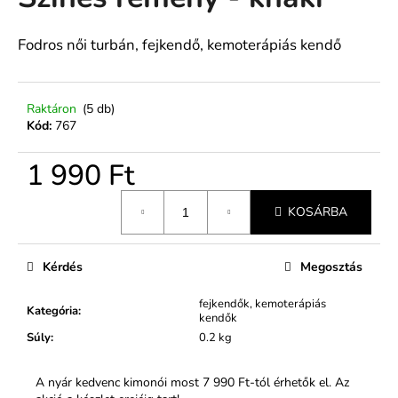
értékelése
5-
ből
Fodros női turbán, fejkendő, kemoterápiás kendő
A
0,0
j
csillag.
á
n
Raktáron
(5 db)
Kód:
767
l
j
1 990 Ft
u
k
Egységár:
KOSÁRBA
Kérdés
Megosztás
fejkendők, kemoterápiás
Kategória
:
kendők
Súly
:
0.2 kg
A nyár kedvenc kimonói most 7 990 Ft-tól érhetők el. Az