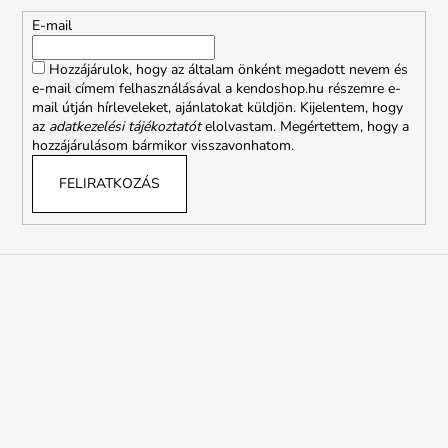
l
é
E-mail
c
Hozzájárulok, hogy az általam önként megadott nevem és
e-mail címem felhasználásával a kendoshop.hu részemre e-
mail útján hírleveleket, ajánlatokat küldjön. Kijelentem, hogy
az
adatkezelési tájékoztatót
elolvastam. Megértettem, hogy a
hozzájárulásom bármikor visszavonhatom.
FELIRATKOZÁS