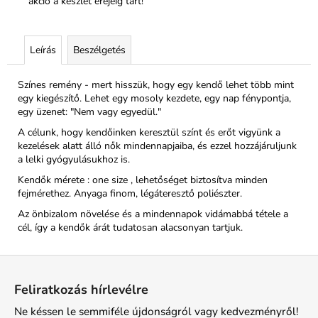
akció a készlet erejéig tart!
Leírás
Beszélgetés
Színes remény - mert hisszük, hogy egy kendő lehet több mint
egy kiegészítő. Lehet egy mosoly kezdete, egy nap fénypontja,
egy üzenet: "Nem vagy egyedül."
A célunk, hogy kendőinken keresztül színt és erőt vigyünk a
kezelések alatt álló nők mindennapjaiba, és ezzel hozzájáruljunk
a lelki gyógyulásukhoz is.
Kendők mérete : one size , lehetőséget biztosítva minden
fejmérethez. Anyaga finom, légáteresztő poliészter.
Az önbizalom növelése és a mindennapok vidámabbá tétele a
cél, így a kendők árát tudatosan alacsonyan tartjuk.
L
á
Feliratkozás hírlevélre
b
Ne késsen le semmiféle újdonságról vagy kedvezményről!