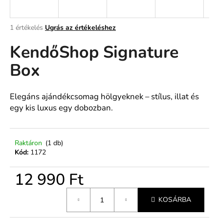
A
A
1 értékelés
Ugrás az értékeléshez
termék
j
KendőShop Signature
átlagos
á
értékelése
n
Box
5-
l
ből
j
5,0
u
csillag.
Elegáns ajándékcsomag hölgyeknek – stílus, illat és
k
egy kis luxus egy dobozban.
Raktáron
(1 db)
Kód:
1172
12 990 Ft
Egységár:
KOSÁRBA