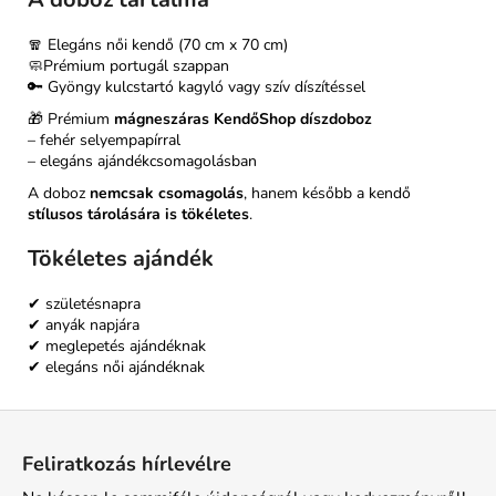
🧣 Elegáns női kendő (70 cm x 70 cm)
🧼Prémium portugál szappan
🔑 Gyöngy kulcstartó kagyló vagy szív díszítéssel
🎁 Prémium
mágneszáras KendőShop díszdoboz
– fehér selyempapírral
– elegáns ajándékcsomagolásban
A doboz
nemcsak csomagolás
, hanem később a kendő
stílusos tárolására is tökéletes
.
Tökéletes ajándék
✔ születésnapra
✔ anyák napjára
✔ meglepetés ajándéknak
✔ elegáns női ajándéknak
L
á
Feliratkozás hírlevélre
b