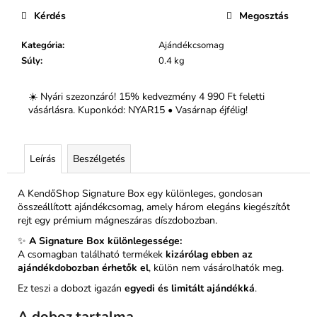
Kérdés
Megosztás
Kategória
:
Ajándékcsomag
Súly
:
0.4 kg
☀️ Nyári szezonzáró! 15% kedvezmény 4 990 Ft feletti
vásárlásra. Kuponkód: NYAR15 • Vasárnap éjfélig!
Leírás
Beszélgetés
A KendőShop Signature Box egy különleges, gondosan
összeállított ajándékcsomag, amely három elegáns kiegészítőt
rejt egy prémium mágneszáras díszdobozban.
✨
A Signature Box különlegessége:
A csomagban található termékek
kizárólag ebben az
ajándékdobozban érhetők el
, külön nem vásárolhatók meg.
Ez teszi a dobozt igazán
egyedi és limitált ajándékká
.
A doboz tartalma