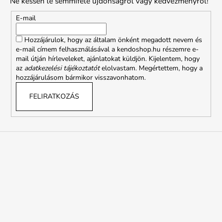
Ne késsen le semmiféle újdonságról vagy kedvezményről!
l
é
E-mail
c
Hozzájárulok, hogy az általam önként megadott nevem és
e-mail címem felhasználásával a kendoshop.hu részemre e-
mail útján hírleveleket, ajánlatokat küldjön. Kijelentem, hogy
az
adatkezelési tájékoztatót
elolvastam. Megértettem, hogy a
hozzájárulásom bármikor visszavonhatom.
FELIRATKOZÁS