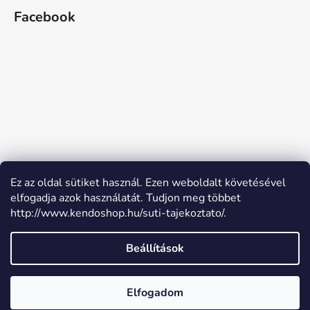
Facebook
Ez az oldal sütiket használ. Ezen weboldalt követésével
elfogadja azok használatát. Tudjon meg többet
http://www.kendoshop.hu/suti-tajekoztato/.
Beállítások
Shoptet készítette
Elfogadom
Copyright 2026
Kendőshop
. Minden jog fenntartva.