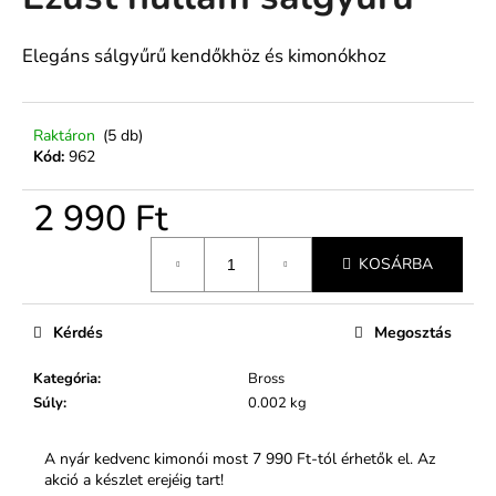
értékelése
5-
ből
Elegáns sálgyűrű kendőkhöz és kimonókhoz
A
0,0
j
csillag.
á
n
Raktáron
(5 db)
Kód:
962
l
j
2 990 Ft
u
k
Egységár:
KOSÁRBA
Kérdés
Megosztás
Kategória
:
Bross
Súly
:
0.002 kg
A nyár kedvenc kimonói most 7 990 Ft-tól érhetők el. Az
akció a készlet erejéig tart!