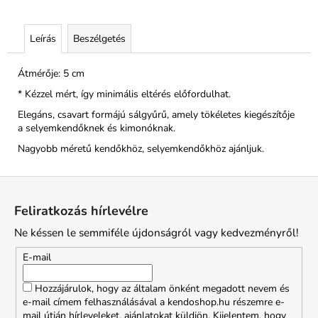
Leírás
Beszélgetés
Átmérője: 5 cm
* Kézzel mért, így minimális eltérés előfordulhat.
Elegáns, csavart formájú sálgyűrű, amely tökéletes kiegészítője
a selyemkendőknek és kimonóknak.
Nagyobb méretű kendőkhöz, selyemkendőkhöz ajánljuk.
L
á
Feliratkozás hírlevélre
b
Ne késsen le semmiféle újdonságról vagy kedvezményről!
l
é
E-mail
c
Hozzájárulok, hogy az általam önként megadott nevem és
e-mail címem felhasználásával a kendoshop.hu részemre e-
mail útján hírleveleket, ajánlatokat küldjön. Kijelentem, hogy