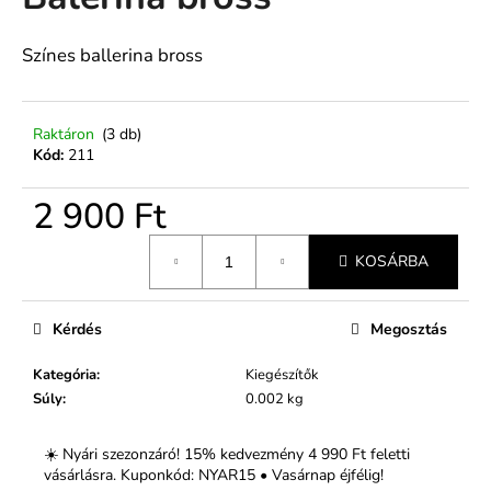
értékelése
5-
ből
Színes ballerina bross
A
0,0
j
csillag.
á
n
Raktáron
(3 db)
Kód:
211
l
j
2 900 Ft
u
k
Egységár:
KOSÁRBA
Kérdés
Megosztás
Kategória
:
Kiegészítők
Súly
:
0.002 kg
☀️ Nyári szezonzáró! 15% kedvezmény 4 990 Ft feletti
vásárlásra. Kuponkód: NYAR15 • Vasárnap éjfélig!