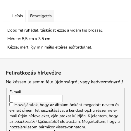
Leírás
Beszélgetés
Dobd fel ruhádat, táskádat ezzel a vidám kis brossal.
Mérete: 5,5 cm x 3,5 cm
Kézzel mért, így minimális eltérés előfordulhat.
L
á
Feliratkozás hírlevélre
b
Ne késsen le semmiféle újdonságról vagy kedvezményről!
l
é
E-mail
c
Hozzájárulok, hogy az általam önként megadott nevem és
e-mail címem felhasználásával a kendoshop.hu részemre e-
mail útján hírleveleket, ajánlatokat küldjön. Kijelentem, hogy
az
adatkezelési tájékoztatót
elolvastam. Megértettem, hogy a
hozzájárulásom bármikor visszavonhatom.