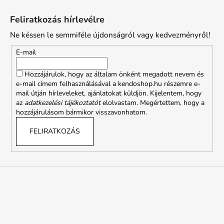
L
á
Feliratkozás hírlevélre
b
Ne késsen le semmiféle újdonságról vagy kedvezményről!
l
é
E-mail
c
Hozzájárulok, hogy az általam önként megadott nevem és
e-mail címem felhasználásával a kendoshop.hu részemre e-
mail útján hírleveleket, ajánlatokat küldjön. Kijelentem, hogy
az
adatkezelési tájékoztatót
elolvastam. Megértettem, hogy a
hozzájárulásom bármikor visszavonhatom.
FELIRATKOZÁS