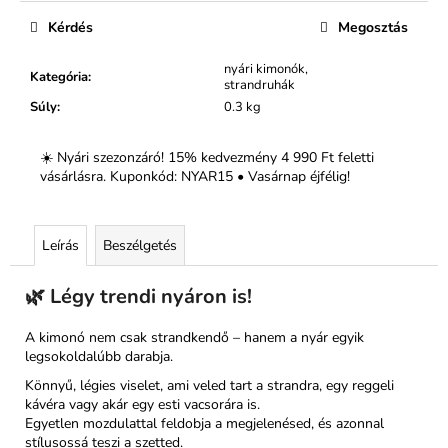
Kérdés
Megosztás
nyári kimonók,
Kategória
:
strandruhák
Súly
:
0.3 kg
☀️ Nyári szezonzáró! 15% kedvezmény 4 990 Ft feletti
vásárlásra. Kuponkód: NYAR15 • Vasárnap éjfélig!
Leírás
Beszélgetés
🌿
Légy trendi nyáron is!
A kimonó nem csak strandkendő – hanem a nyár egyik
legsokoldalúbb darabja.
Könnyű, légies viselet, ami veled tart a strandra, egy reggeli
kávéra vagy akár egy esti vacsorára is.
Egyetlen mozdulattal feldobja a megjelenésed, és azonnal
stílusossá teszi a szetted.