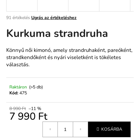
A
A
91 értékelés
Ugrás az értékeléshez
termék
j
Kurkuma strandruha
átlagos
á
értékelése
n
5-
l
ből
Könnyű női kimonó, amely strandruhaként, pareóként,
j
4,9
strandkendőként és nyári viseletként is tökéletes
u
csillag.
választás.
k
Raktáron
(>5 db)
Kód:
475
8 990 Ft
–11 %
7 990 Ft
Egységár:
KOSÁRBA