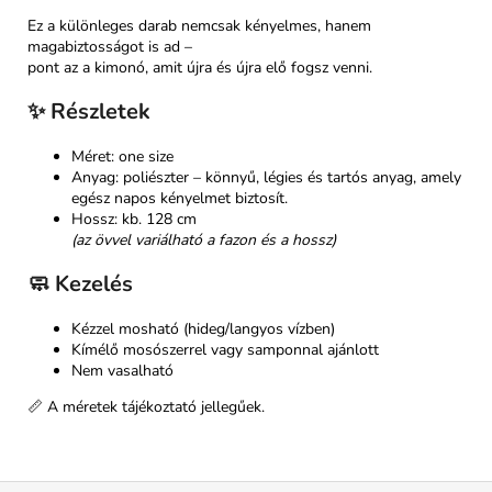
Ez a különleges darab nemcsak kényelmes, hanem
magabiztosságot is ad –
pont az a kimonó, amit újra és újra elő fogsz venni.
✨
Részletek
Méret: one size
Anyag: poliészter – könnyű, légies és tartós anyag, amely
egész napos kényelmet biztosít.
Hossz: kb. 128 cm
(az övvel variálható a fazon és a hossz)
🧼
Kezelés
Kézzel mosható (hideg/langyos vízben)
Kímélő mosószerrel vagy samponnal ajánlott
Nem vasalható
📏 A méretek tájékoztató jellegűek.