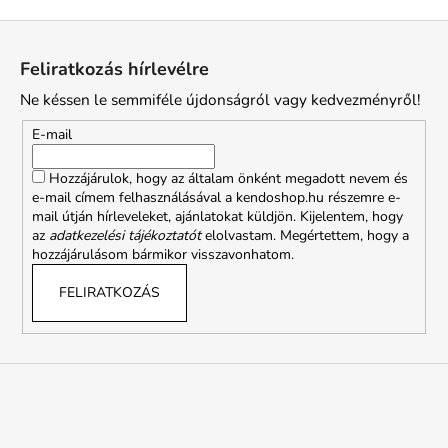
L
á
Feliratkozás hírlevélre
b
Ne késsen le semmiféle újdonságról vagy kedvezményről!
l
é
E-mail
c
Hozzájárulok, hogy az általam önként megadott nevem és
e-mail címem felhasználásával a kendoshop.hu részemre e-
mail útján hírleveleket, ajánlatokat küldjön. Kijelentem, hogy
az
adatkezelési tájékoztatót
elolvastam. Megértettem, hogy a
hozzájárulásom bármikor visszavonhatom.
FELIRATKOZÁS