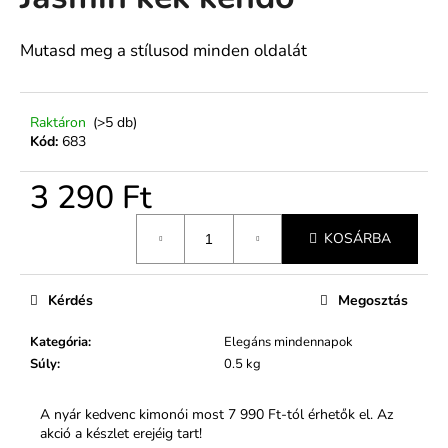
értékelése
5-
ből
Mutasd meg a stílusod minden oldalát
A
0,0
j
csillag.
á
n
Raktáron
(>5 db)
Kód:
683
l
j
3 290 Ft
u
k
Egységár:
KOSÁRBA
Kérdés
Megosztás
Kategória
:
Elegáns mindennapok
Súly
:
0.5 kg
A nyár kedvenc kimonói most 7 990 Ft-tól érhetők el. Az
akció a készlet erejéig tart!