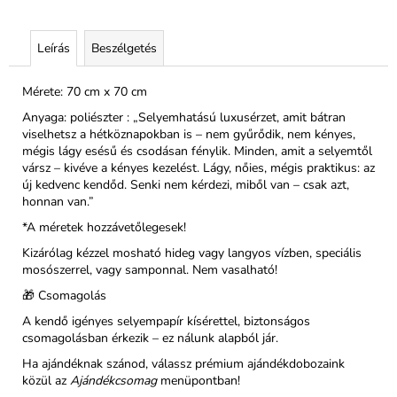
Leírás
Beszélgetés
Mérete: 70 cm x 70 cm
Anyaga: poliészter : „Selyemhatású luxusérzet, amit bátran
viselhetsz a hétköznapokban is – nem gyűrődik, nem kényes,
mégis lágy esésű és csodásan fénylik. Minden, amit a selyemtől
vársz – kivéve a kényes kezelést. Lágy, nőies, mégis praktikus: az
új kedvenc kendőd. Senki nem kérdezi, miből van – csak azt,
honnan van.”
*A méretek hozzávetőlegesek!
Kizárólag kézzel mosható hideg vagy langyos vízben, speciális
mosószerrel, vagy samponnal. Nem vasalható!
🎁 Csomagolás
A kendő igényes selyempapír kísérettel, biztonságos
csomagolásban érkezik – ez nálunk alapból jár.
Ha ajándéknak szánod, válassz prémium ajándékdobozaink
közül az
Ajándékcsomag
menüpontban!