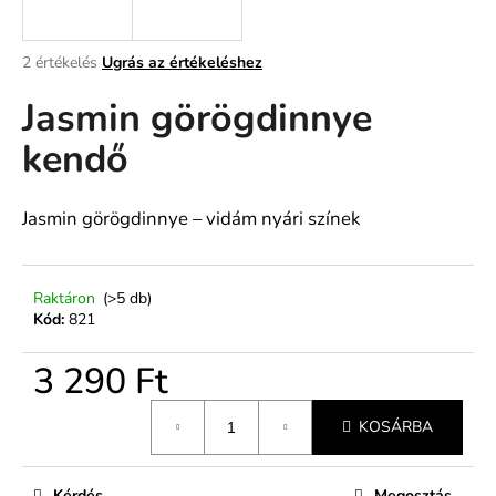
A
A
2 értékelés
Ugrás az értékeléshez
termék
j
Jasmin görögdinnye
átlagos
á
értékelése
n
kendő
5-
l
ből
j
5,0
u
csillag.
Jasmin görögdinnye – vidám nyári színek
k
Raktáron
(>5 db)
Kód:
821
3 290 Ft
Egységár:
KOSÁRBA
Kérdés
Megosztás