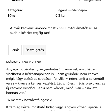
Kategória
:
Elegáns mindennapok
Súly
:
0.3 kg
A nyár kedvenc kimonói most 7 990 Ft-tól érhetők el. Az
akció a készlet erejéig tart!
Leírás
Beszélgetés
Mérete: 70 cm x 70 cm
Anyaga: poliészter : „Selyemhatású luxusérzet, amit bátran
viselhetsz a hétköznapokban is – nem gyűrődik, nem kényes,
mégis lágy esésű és csodásan fénylik. Minden, amit a selyemtől
vársz – kivéve a kényes kezelést. Lágy, nőies, mégis praktikus: az
új kedvenc kendőd. Senki nem kérdezi, miből van – csak azt,
honnan van.”
*A méretek hozzávetőlegesek!
Kizárólag kézzel mosható hideg vagy langyos vízben, speciális