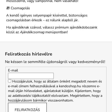
mosószerrel, vagy samponnal. Nem vasalható!
🎁 Csomagolás
A kendő igényes selyempapír kísérettel, biztonságos
csomagolásban érkezik – ez nálunk alapból jár.
Ha ajándéknak szánod, válassz prémium ajándékdobozaink
közül az
Ajándékcsomag
menüpontban!
L
á
Feliratkozás hírlevélre
b
Ne késsen le semmiféle újdonságról vagy kedvezményről!
l
é
E-mail
c
Hozzájárulok, hogy az általam önként megadott nevem és
e-mail címem felhasználásával a kendoshop.hu részemre e-
mail útján hírleveleket, ajánlatokat küldjön. Kijelentem, hogy
az
adatkezelési tájékoztatót
elolvastam. Megértettem, hogy a
hozzájárulásom bármikor visszavonhatom.
FELIRATKOZÁS