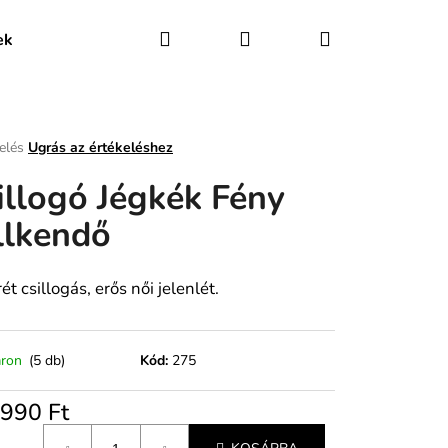
Keresés
Bejelentkezés
Kosár
ek
Üzleti feltételek (ÁSZF)
Adatkezelési tájékozta
elés
Ugrás az értékeléshez
illogó Jégkék Fény
s
ése
llkendő
ét csillogás, erős női jelenlét.
áron
(5 db)
Kód:
275
 990 Ft
gár: