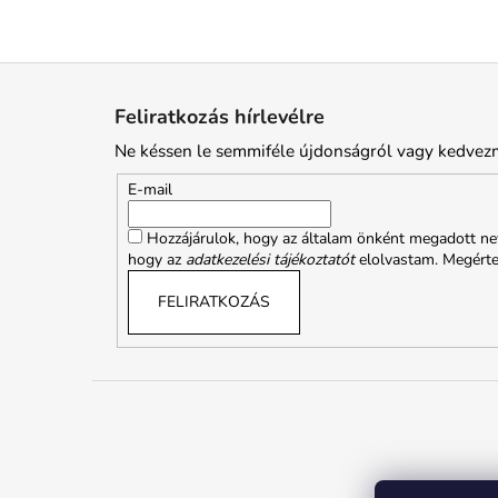
L
á
Feliratkozás hírlevélre
b
Ne késsen le semmiféle újdonságról vagy kedvez
l
é
E-mail
c
Hozzájárulok, hogy az általam önként megadott nev
hogy az
adatkezelési tájékoztatót
elolvastam. Megért
FELIRATKOZÁS