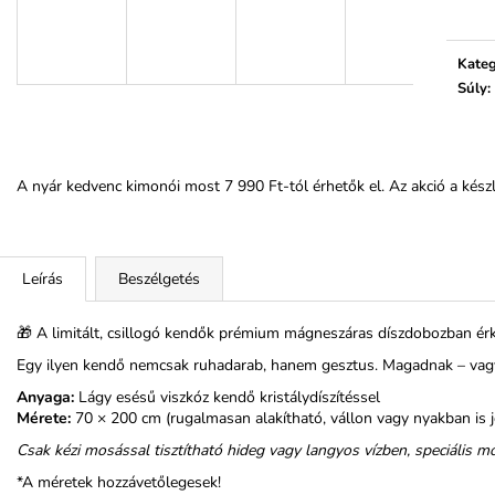
Kateg
Súly
:
A nyár kedvenc kimonói most 7 990 Ft-tól érhetők el. Az akció a készle
Leírás
Beszélgetés
🎁 A limitált, csillogó kendők prémium mágneszáras díszdobozban érke
Egy ilyen kendő nemcsak ruhadarab, hanem gesztus. Magadnak – vagy a
Anyaga:
Lágy esésű viszkóz kendő kristálydíszítéssel
Mérete:
70 × 200 cm (rugalmasan alakítható, vállon vagy nyakban is j
Csak kézi mosással tisztítható hideg vagy langyos vízben, speciális
*A méretek hozzávetőlegesek!