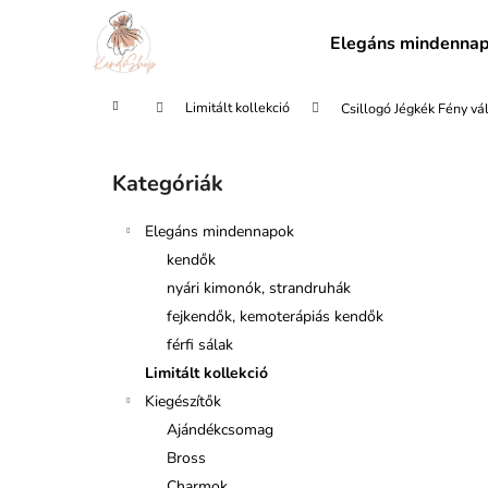
K
Ugrás
a
o
Elegáns mindenna
fő
Vissza
Vissza
s
tartalomhoz
a boltba
a boltba
á
Kezdőlap
Limitált kollekció
Csillogó Jégkék Fény vá
r
O
l
Kategóriák
Kategóriák
d
átugrása
a
Elegáns mindennapok
l
kendők
s
nyári kimonók, strandruhák
ó
fejkendők, kemoterápiás kendők
p
férfi sálak
a
Limitált kollekció
n
Kiegészítők
e
Ajándékcsomag
l
Bross
Charmok