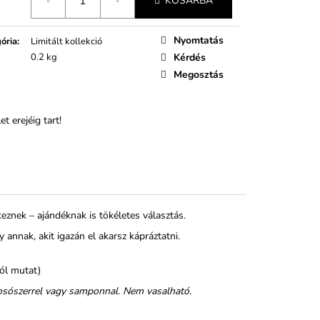
KOSÁRBA
Nyomtatás
ória
:
Limitált kollekció
0.2 kg
Kérdés
Megosztás
t erejéig tart!
znek – ajándéknak is tökéletes választás.
nnak, akit igazán el akarsz kápráztatni.
ól mutat)
 mosószerrel vagy samponnal. Nem vasalható.