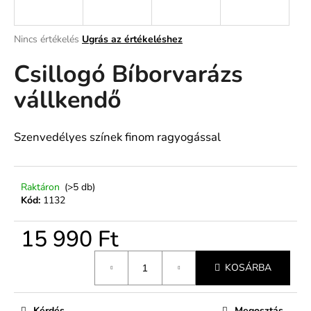
A
A
Nincs értékelés
Ugrás az értékeléshez
termék
j
Csillogó Bíborvarázs
átlagos
á
értékelése
n
vállkendő
5-
l
ből
j
0,0
u
csillag.
Szenvedélyes színek finom ragyogással
k
Raktáron
(>5 db)
Kód:
1132
15 990 Ft
Egységár:
KOSÁRBA
Kérdés
Megosztás