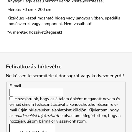
Anyaga: Lágy esésű viszkóz kendő kristálydíszítéssel
Mérete: 70 cm x 200 cm
Kizárólag kézzel mosható hideg vagy langyos vízben, speciális
mosószerrel, vagy samponnal. Nem vasalható!
*A méretek hozzávetőlegesek!
L
á
Feliratkozás hírlevélre
b
Ne késsen le semmiféle újdonságról vagy kedvezményről!
l
é
E-mail
c
Hozzájárulok, hogy az általam önként megadott nevem és
e-mail címem felhasználásával a kendoshop.hu részemre e-
mail útján hírleveleket, ajánlatokat küldjön. Kijelentem, hogy
az
adatkezelési tájékoztatót
elolvastam. Megértettem, hogy a
hozzájárulásom bármikor visszavonhatom.