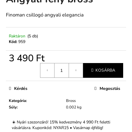
értékelése
5-
ből
Finoman csillogó angyali elegancia
A
0,0
j
csillag.
á
n
Raktáron
(5 db)
Kód:
959
l
j
3 490 Ft
u
k
Egységár:
KOSÁRBA
Kérdés
Megosztás
Kategória
:
Bross
Súly
:
0.002 kg
☀️ Nyári szezonzáró! 15% kedvezmény 4 990 Ft feletti
vásárlásra. Kuponkód: NYAR15 • Vasárnap éjfélig!