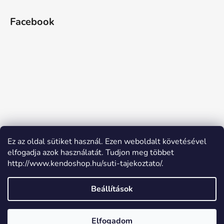
Facebook
Ez az oldal sütiket használ. Ezen weboldalt követésével
elfogadja azok használatát. Tudjon meg többet
http://www.kendoshop.hu/suti-tajekoztato/.
Beállítások
Shoptet készítette
Elfogadom
Copyright 2026
Kendőshop
. Minden jog fenntartva.