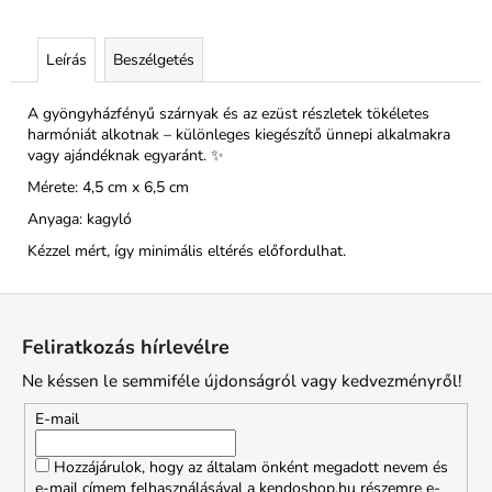
Leírás
Beszélgetés
A gyöngyházfényű szárnyak és az ezüst részletek tökéletes
harmóniát alkotnak – különleges kiegészítő ünnepi alkalmakra
vagy ajándéknak egyaránt. ✨
Mérete: 4,5 cm x 6,5 cm
Anyaga: kagyló
Kézzel mért, így minimális eltérés előfordulhat.
L
á
Feliratkozás hírlevélre
b
Ne késsen le semmiféle újdonságról vagy kedvezményről!
l
é
E-mail
c
Hozzájárulok, hogy az általam önként megadott nevem és
e-mail címem felhasználásával a kendoshop.hu részemre e-